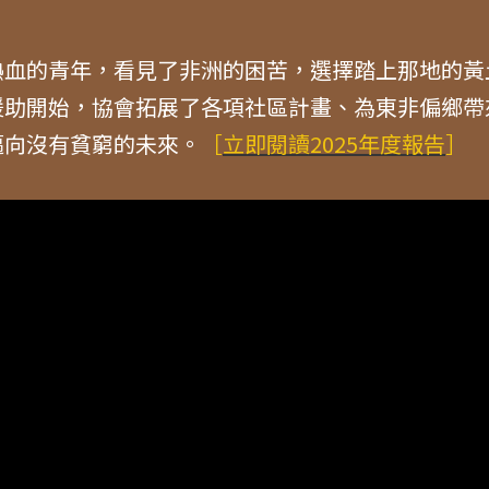
熱血的青年，看見了非洲的困苦，選擇踏上那地的黃
援助開始，協會拓展了各項社區計畫、為東非偏鄉帶
邁向沒有貧窮的未來。
［
立即閱讀2025年度報告
］