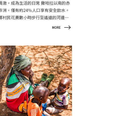
澈，成為生活的日常 撒哈拉以南的赤
非洲，僅有約24％人口享有安全飲水。
鄉村民花費數小時步行至遙遠的河邊取
，路途上翻山越嶺，提心吊膽提防毒蛇
MORE
獸及不懷好意的強盜。如此辛苦換來的
是數百萬年幼孩童因為不乾淨飲水而遭
死亡威脅；許多偏鄉診所也因缺乏淨水
施，無法維持病患或醫護人員的基本衛
保健。