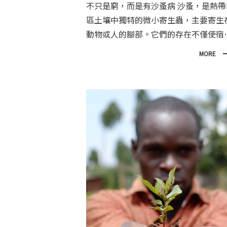
不只是窮，而是有沙蚤病 沙蚤，是熱帶地
區土壤中獨特的微小寄生蟲，主要寄生
動物或人的腳部。它們的存在不僅使宿
皮膚紅腫潰爛，甚至增加感染其他疾病
MORE
風險，對生命造成威脅。感染沙蚤病的
在嚴重狀態下，無法正常生活、工作、
學，甚至會被貼上「被詛咒」的標籤，
到群體的排斥，導致他們選擇躲進家裡
不敢外出接受治療。