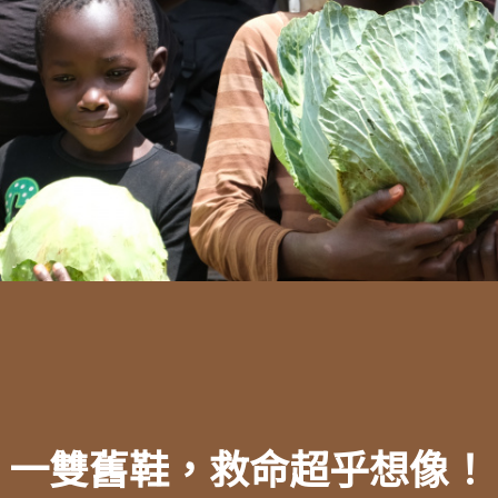
一雙舊鞋，救命超乎想像！