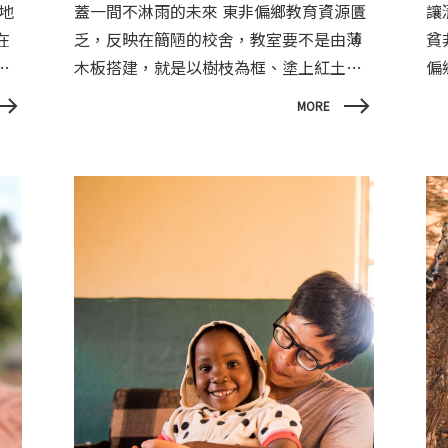
蓋一間不淋雨的未來 東非偏鄉教育資源匱
讓清
在
乏，反映在簡陋的校舍，教室要不是由薄
貧
主
木板搭建，就是以樹枝為框、塗上紅土，
偏
的
結構相當脆弱，每當滂沱大雨落下，紅土
水
MORE
人
被沖落留在地上，外面大雨裡面下小雨的
野
上
狀況時為平常，雨陣陣灑落在鋁片上的聲
卻
遭
響甚至大到無法聽到老師的聲音，課程常
受
，
因此中斷；有些地區甚至連教室建築都沒
設
有，老師只能在樹蔭下教學。
生