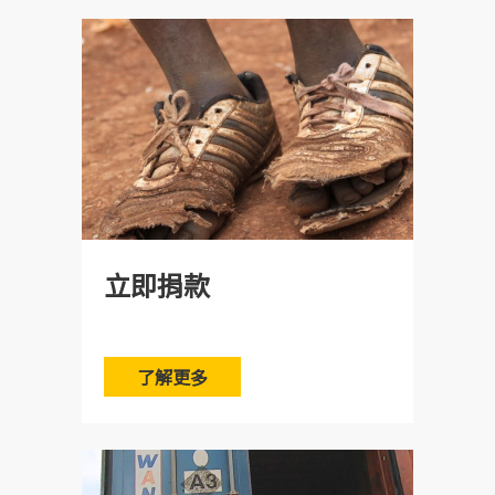
​Q：我想要開立捐款/捐物收據，我可以怎麼做?
A：您可以直接點選
「
(link is external)
申請捐款/捐物收據
(link is exter
」
(link is e
連結後填寫相關資料，收據將於次月中旬（13-17
nal)
xternal)
號）統一寄出，感謝您的愛心！
立即捐款
​Q：我何時會收到收據?
了解更多
A：本會於每月月中統一開立並寄送上月之收據
（限已提交申請者），如 8 月捐贈將於 9 月中旬
寄發。