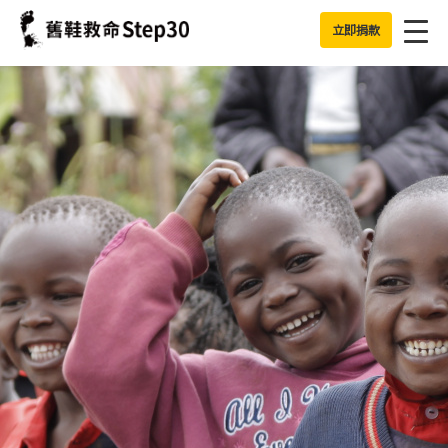
Jump to Main content
Jump to Navigation
立即捐款