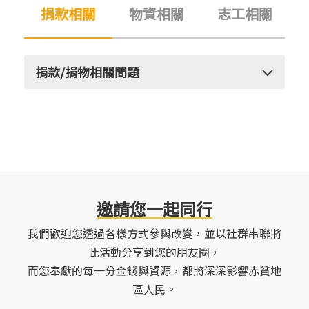
捐款相關
物資相關
志工相關
捐款/捐物相關問題
Ｑ：​​請問我想要捐款，我可以怎麼捐呢?
A：您可以直接在舊鞋救命官網點選
「
(link is external)
捐款支
持
」
(link is external)
，再依您想支持的計畫進行捐助，謝謝！
邀請您一起同行
​Q：我想要開立感謝狀，我可以怎麼做?
我們歡迎您透過各樣方式參與改變，並以社群串聯將
此活動分享到您的朋友圈，
A：您可以直接點選
「申請感謝狀」
(link is external)
連結後填寫
而您奉獻的每一分金錢與資源，都將深深影響赤貧地
相關資料，感謝狀統一於每月月底製作，並於隔
區人民。
月中旬統一寄出(電子檔及紙本皆適用）。