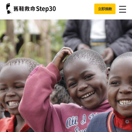
Jump to Main content
Jump to Navigation
立即捐款