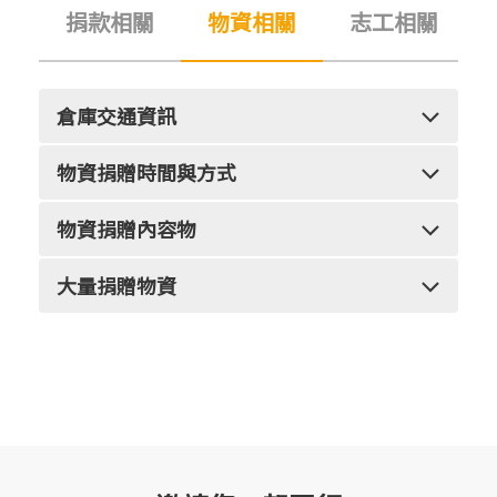
捐款相關
物資相關
志工相關
倉庫交通資訊
Q：請問我們要如何過去倉庫?有交通工具可以到
物資捐贈時間與方式
達嗎?
Q：
什麼時侯可以送鞋子給你們？
物資捐贈內容物
A： 請參考下方說明，可依照您方便的方式前
Q：請問你們收什麼物資?
A： 請參考下方說明，依照您方便的方式捐贈。
往。
大量捐贈物資
A：主要項目為鞋子、夏秋季衣物與可裝下A4大
Q：我們單位（學校、企業、機構）想要舉辦募
小包包，詳細內容請參考官網
「物資捐贈說明」
【方法一】 親自將物資送至倉庫
●雙北出發搭公車：
集活動送鞋給你們，可以怎麼做?
地址：新北市林口區南勢四街48號（伯利恆倉
從台北前往倉庫的民眾可以到捷運圓山站 ( 圓山
A：歡迎在協會的
臉書粉絲團
(link is external)
或
Line
(link is external)
私訊留下
Q：請問外觀有點瑕疵，但仍然能正常穿著行走
庫）
轉運站 )，搭程公車 937 或是前往捷運府中站搭
您的單位名稱、接洽窗口、聯絡電話、Email及活
的舊鞋也收嗎？
親送時段：星期一〜星期六 10：00~18：00（週
客運 948，兩條路線皆可在林口轉運站下車，步
動內容，我們會請負責同仁盡快與您連絡。
A：謝謝您的愛心，只要鞋子有任何破損、裂痕、
日休息）
行約 800 公尺 12 分鐘，即可到達舊鞋救命伯利
氧化、脫皮、掉漆、鞋底磨平等狀況，在一兩個
恆倉庫。