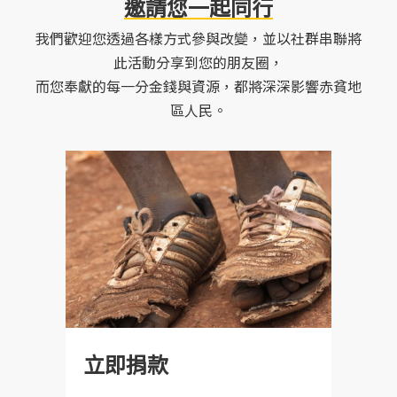
邀請您一起同行
Q：我們公司想要捐贈大量庫存物資，可以怎麼
月的海運和非洲內陸運送過程中，這些破損會逐
【方法二】 等候下一次寄送募集開放
做?
漸擴大以致物資抵達當地時無法使用，所以都不
每一次包裹募集活動結束後，會需要兩～三個月
我們歡迎您透過各樣方式參與改變，並以社群串聯將
●機場捷運轉乘 Ubike：
A：歡迎在協會的
臉書粉絲團
(link is external)
或
Line
(link is external)
私訊留下
適合捐出喔!
的時間藉著團體志工的協助及夥伴們的整理預
此活動分享到您的朋友圈，
搭程機捷到捷運林口站，出站後至位於文化三路
您的單位名稱、接洽窗口、聯絡電話、Email、貴
備，才能騰出空間開放下一次的募集活動。邀請
而您奉獻的每一分金錢與資源，都將深深影響赤貧地
一段6號的林口轉運站 Ubike 租賃站租借，前往
單位希望捐贈的內容物、以及物資數量，我們會
Q：是不是因為非洲他們那邊很熱，所以不收冬
您先準備打包手邊的物資，持續關注我們的消
區人民。
位於文化北路一段135號 (旁) 的井泉公園 Ubike
請負責同仁盡快與您連絡。
衣?
息，等候下回活動開放唷！
租賃站還車，步行約 300 公尺，3-5 分鐘即可抵
A：雖然非洲有各樣不同的氣候環境，但我們服務
達舊鞋救命伯利恆倉庫。
範圍包含許多炎熱地帶，為考量分類成本以及倉
推薦您持續追蹤我們的
官方臉書粉絲團
(link is external)
或
LINE
儲的空間必須取捨，所以決定募集所有地區都能
@
(link is external)
，掌握最新的募集資訊與活動公告哦！
●機場捷運轉乘公車：
使用的春夏季衣物，不收冬衣。
搭程機捷到捷運林口站，出站後至（ 捷運 A9 站
北側 ）林口轉運站轉乘 760 公車經過一站於羅馬
經典社區下車後，步行約 100 公尺，即可抵達舊
Q：
寄送包裹收件人要寫什麼?聯絡電話?
鞋救命伯利恆倉庫。
A：舊鞋救命計畫 或者 伯利恆倉庫 收。聯絡電話
立即捐款
可留03-426-1783