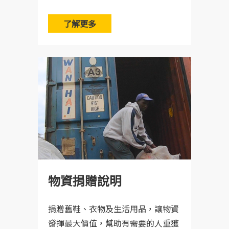
了解更多
​Q：我該用什麼物流寄送物資給你們?
A：
可使用郵局、嘉里大榮物流、新竹物流、黑貓
宅急便，或各大貨運物流皆可寄送，只要能夠將
以您方便習慣的方式為主。從
物資送達倉庫，
2024年開始我們有何全家店到店合作啦，歡迎參
考看看唷！
Q：倉庫附近方便停車嗎?
A：為了不造成貨運公司車輛堵塞，勿將您的愛車
物資捐贈說明
Q：如何確定你們有收到我寄送的物資?
停在倉庫正門口，推薦您可將愛車停靠至南勢四
街鄰近巷弄的白線或文化北路一段上的停車格
捐贈舊鞋、衣物及生活用品，讓物資
A：倉庫募集期間每天都有許多物資包裹寄達，您
內。
發揮最大價值，幫助有需要的人重獲
可以透過您所使用的物流公司（快遞公司）或郵