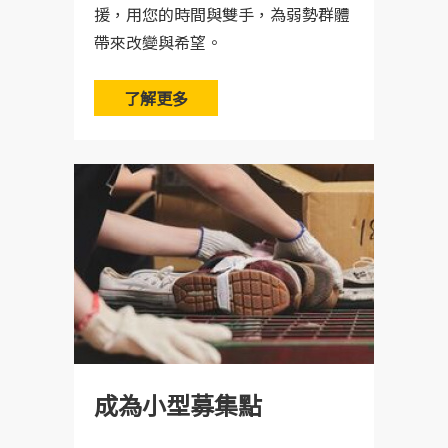
息，建議您還是以舊鞋救命官方的網站、臉書、
援，用您的時間與雙手，為弱勢群體
IG和LINE@上的公告為主，如有察覺網路上的資
帶來改變與希望。
訊有誤，也請您幫忙在群組分享，告知網友們以
舊鞋救命的官方公告為主，謝謝。
了解更多
Q：
怎麼確定我們捐的物資真的有送到非洲去?
(link is exter
A：邀請您可持續追蹤協會
官方臉書粉絲團
，駐
nal)
點夥伴以及專案追蹤夥伴會不定期分享當地計畫
進展的狀況照片與文章，也非常歡迎您有機會參
與我們的國際志工團走一趟非洲去看看喔！
成為小型募集點