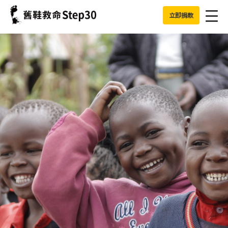
Jump to Main content
Jump to Navigation
立即捐款