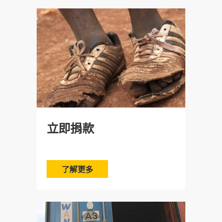
A：倉庫的服務大致上分四大類：拆箱、分類、搬
運和招待。由於現場的服務危險性較高，服務的
年紀需國中以上。
倉庫有飲水機，請記得攜帶水瓶、口罩、衣物或
毛巾，服務後可替換。
Q：我想要開立感謝狀，我可以怎麼做?
立即捐款
(link is external)
(link is external)
(link is external)
A：您可以直接點選
「
申請感謝狀
」
連結後
填寫相關資料，工作人員將會儘快把感謝狀寄給
您。
了解更多
請問參與志工服務可以申請服務時數嗎?
Q：