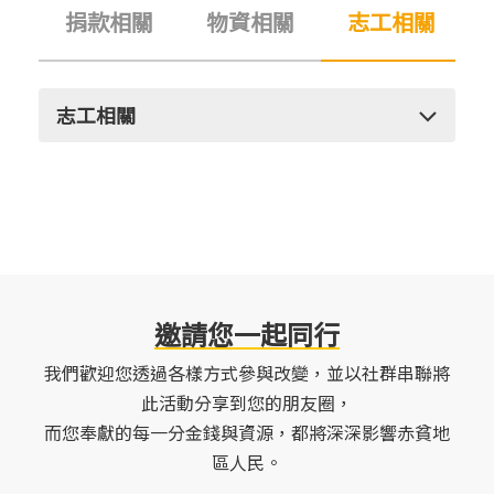
捐款相關
物資相關
志工相關
志工相關
Q：假如要過去倉庫做志工，需要事先預約報名
嗎?
A：請依據您們的
服務人數
、
服務日期及時段
(10:00~12:00/13:00~15:00/15:00~17:00 三個時段可
預約，每個梯次上限30人)至
預約平台
報名， 有任
邀請您一起同行
(02-77415519) 詢問
何問題請致電
。
我們歡迎您透過各樣方式參與改變，並以社群串聯將
此活動分享到您的朋友圈，
而您奉獻的每一分金錢與資源，都將深深影響赤貧地
請問倉庫做志工的服務內容為何? 有什麼限制
區人民。
Q：
嗎?到現場要準備什麼工具嗎?