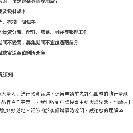
供的「指定規格募集專用袋」
運及袋材成本
子、衣物、包包等）
入物資分類、配對、篩選、封袋等整理工作
期間不變質，募集期間不宜超過兩個月
回或寄送至伯利恆倉庫
請須知
員大量人力進行物資篩選，建議申請前先評估團隊的執行量能。
「品牌合作專案」，我們收到申請後會主動與您聯繫，討論彼此
能好好落地。細節將於後續聯繫時說明，感謝您的理解 🙏