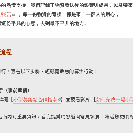
點的熱情支持，我們記錄了物資發送後的影響與成果，以及帶來
送報告
(l
，
每一份物資的背後，都是來自一群人的用心，
i
讓這份平凡的心意，去到最不平凡的地方。
n
k
i
流程
s
e
同行！跟著以下步驟，輕鬆開啟您的募集行動：
x
t
e
手（事前準備）
r
詳閱【
】並觀看影片 【
小型募集點合作指南
(l
如何完成一場小
n
i
a
指南內有重要資訊，看完能幫助您避開常見坑洞，讓活動更順
n
l)
k
i