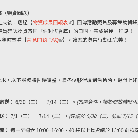
n
k
幕（物資回送）
i
結束後，透過【
物資成果回報表
(l
】回傳
活動照片
及
募集物資袋
s
專員確認物資寄回「伯利恆倉庫」的日期，完成最後一哩路！
i
e
迎隨時查看【
】，讓您的募集行動更完美！
n
常見問題 FAQ
(l
x
k
i
t
i
n
e
s
k
r
e
i
需求，以下服務將暫時調整。請各位夥伴規劃活動時，避開上述
n
x
s
a
t
e
l)
e
x
寄送：
6/30（二）－ 7/14（二）。
(如需急件，請於開放時間內
r
t
送：
7/1（三）－ 7/14（二）。
(建議於 6/30（二）前或 7/1
n
e
a
r
間：
週一至週六 10:00–16:00，40 袋以上物資請於 15:00
l)
n