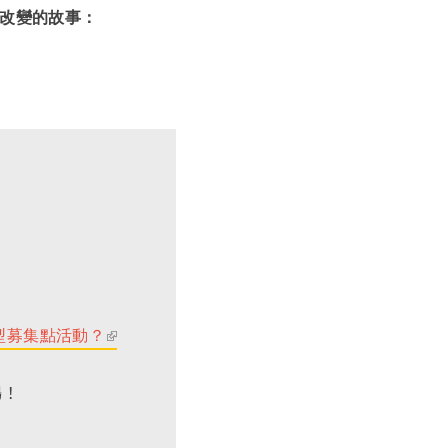
改變的故事：
型募集點活動？
(l
i
暢！
n
k
i