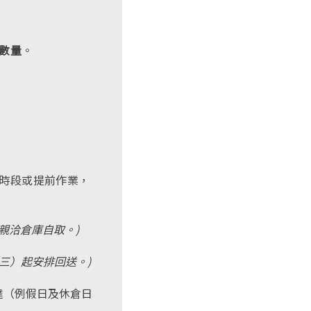
數量
。
時段或提前作業，
親洽倉庫自取。)
5（三）起安排回送。)
 前抵達（例假日及休倉日