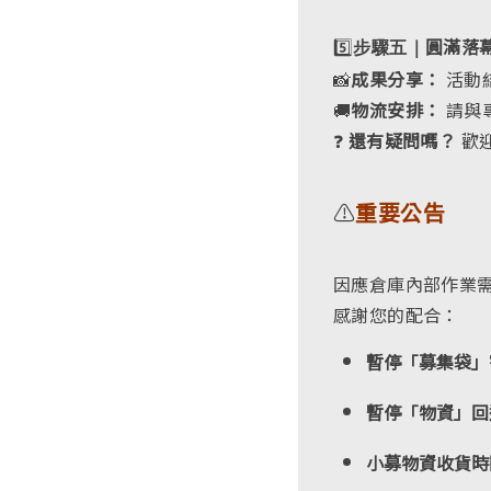
5️⃣
圓滿落
步驟五｜
📸
成果分享：
活動
🚚
物流安排：
請與
❓
還有疑問嗎？
歡
⚠️
重要公告
因應倉庫內部作業
感謝您的配合：
暫停「募集袋」
暫停「物資」回
小募物資收貨時