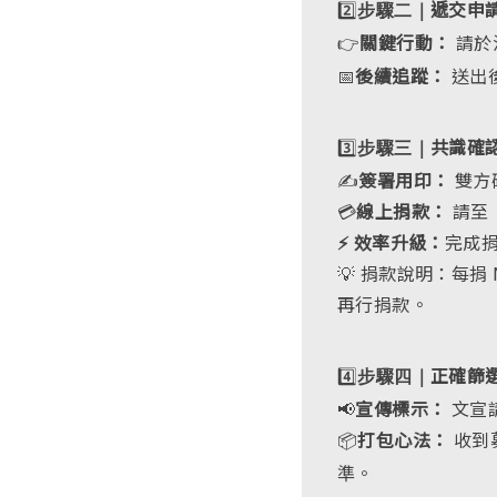
2️⃣
遞交申請
步驟二｜
👉
關鍵行動：
請於
📅
後續追蹤：
送出
3️⃣
共識確
步驟三｜
✍️
簽署用印：
雙方
💳
線上捐款：
請至 
⚡ 效率升級：
完成
💡 捐款說明：每捐
再行捐款。
4️⃣
正確篩
步驟四｜
📢
宣傳標示：
文宣
📦
打包心法：
收到
準。