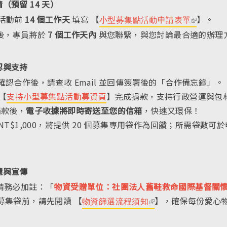
（預留 14 天）
s
活動前
14 個工作天
填寫 【
】。
小型募集點活動申請表單
(l
e
後，專員將於
7 個工作天內
與您聯繫，與您討論最合適的辦理
i
x
n
t
k
認與支持
e
i
確認合作後，請查收 Email 並回傳簽署後的「合作備忘錄」。
r
s
【
支持小型募集點活動
募資頁
】完成捐款，支持行政營運與包
n
e
捐款後，
電子收據將即時寄送至您的信箱
，快速又環保！
a
x
 NT$1,000，將提供 20 個募集專用袋作為回饋；所需袋數
l)
t
e
r
選與宣傳
n
請務必加註：「
物資受贈單位：社團法人舊鞋救命國際基督關
a
募集袋前，請先閱讀 【
】，確保每份愛心
物資篩選流程須知
(l
l)
i