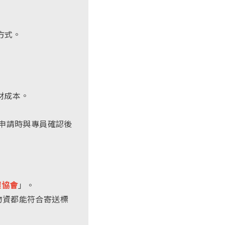
s
e
方式。
x
t
e
r
材成本。
n
a
可於申請時與專員確認後
l)
懷協會
」。
物資都能符合寄送標