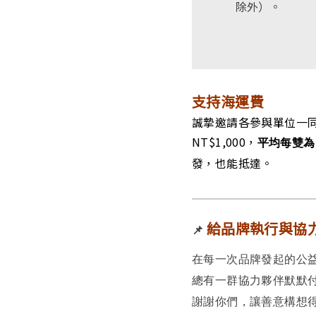
除外）。
支持海運費
誠摯邀請各參與單位一同
NT$1,000，
平均每雙為N
發，也能抵達。
給品牌執行與協
📌
在每一次品牌發起的公
總有一群協力夥伴默默
謝謝你們，讓善意構想