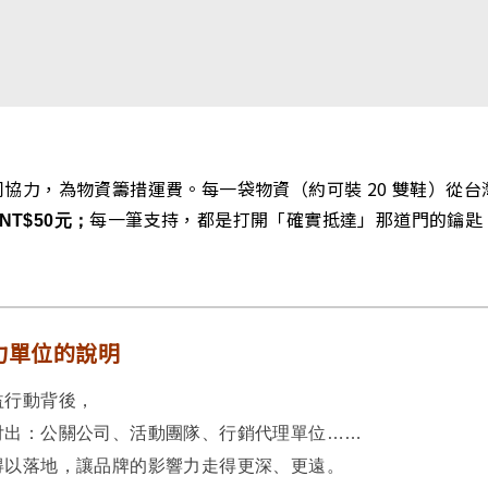
a
l)
協力，為物資籌措運費。每一袋物資（約可裝 20 雙鞋）從
每一筆支持，都是打開「確實抵達」那道門的鑰匙
T$50元；
力單位的說明
益行動背後，
付出：公關公司、活動團隊、行銷代理單位……
得以落地，讓品牌的影響力走得更深、更遠。