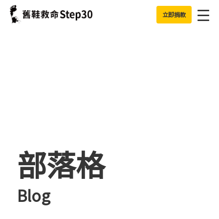
Jump to Main content
Jump to Navigation
立即捐款
部落格
Blog