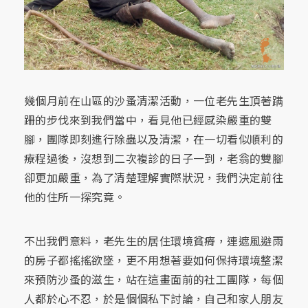
幾個月前在山區的沙蚤清潔活動，一位老先生頂著蹒
跚的步伐來到我們當中，看見他已經感染嚴重的雙
腳，團隊即刻進行除蟲以及清潔，在一切看似順利的
療程過後，沒想到二次複診的日子一到，老翁的雙腳
卻更加嚴重，為了清楚理解實際狀況，我們決定前往
他的住所一探究竟。
不出我們意料，老先生的居住環境貧瘠，連遮風避雨
的房子都搖搖欲墜，更不用想著要如何保持環境整潔
來預防沙蚤的滋生，站在這畫面前的社工團隊，每個
人都於心不忍，於是個個私下討論，自己和家人朋友