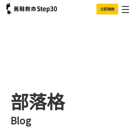
Jump to Main content
Jump to Navigation
立即捐款
部落格
Blog