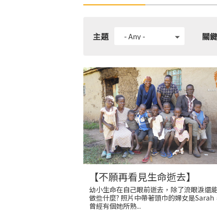
主題
關
【不願再看見生命逝去】
幼小生命在自己眼前逝去，除了流眼淚還
做些什麼? 照片中帶著頭巾的婦女是Sarah
曾經有個她所熟...