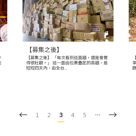
【募集之後】
件
【募集之後】 「每次看到這面牆，還是會覺
地
得很壯觀。」 這一面由包裹疊起的高牆，是
短短四天內，由全台...
題
1
2
3
4
5
…