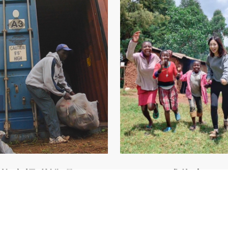
物資捐贈說明
成為志工
、衣物及生活用品，讓物資發
投身行動，參與物資整理、活
值，幫助有需要的人重獲尊嚴
用您的時間與雙手，為弱勢群