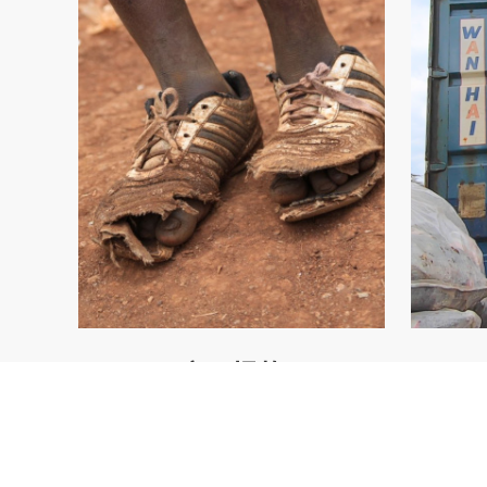
立即捐款
捐贈舊鞋
揮最大價